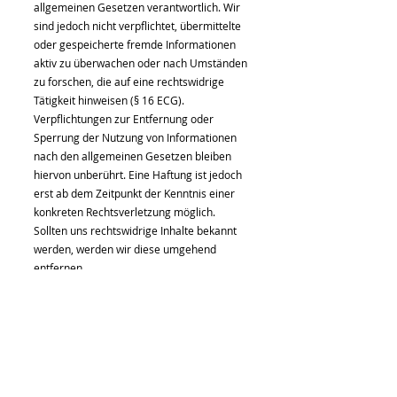
allgemeinen Gesetzen verantwortlich. Wir
sind jedoch nicht verpflichtet, übermittelte
oder gespeicherte fremde Informationen
aktiv zu überwachen oder nach Umständen
zu forschen, die auf eine rechtswidrige
Tätigkeit hinweisen (§ 16 ECG).
Verpflichtungen zur Entfernung oder
Sperrung der Nutzung von Informationen
nach den allgemeinen Gesetzen bleiben
hiervon unberührt. Eine Haftung ist jedoch
erst ab dem Zeitpunkt der Kenntnis einer
konkreten Rechtsverletzung möglich.
Sollten uns rechtswidrige Inhalte bekannt
werden, werden wir diese umgehend
entfernen.
Diese Website kann Links zu externen
Websites Dritter enthalten, auf deren
Inhalte wir keinen Einfluss haben. Daher
können wir für diese fremden Inhalte keine
Gewähr übernehmen. Für die Inhalte der
verlinkten Seiten ist stets der jeweilige