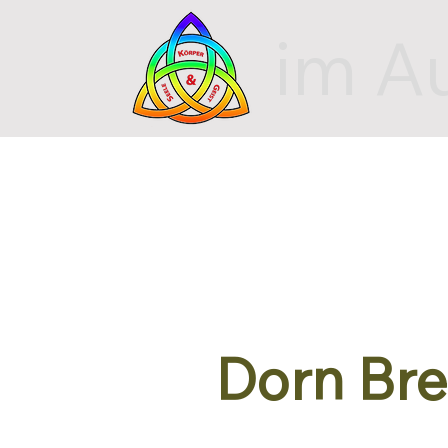
im A
Dorn Br