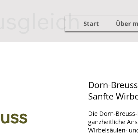
usgleich
Start
Über m
Dorn-Breuss
Sanfte Wirb
euss
Die Dorn-Breuss-
ganzheitliche An
Wirbelsäulen- u